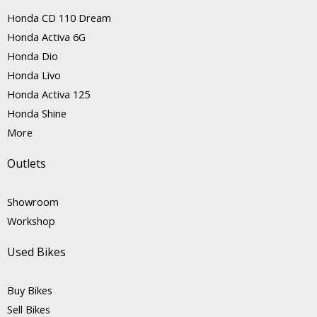
Honda CD 110 Dream
Honda Activa 6G
Honda Dio
Honda Livo
Honda Activa 125
Honda Shine
More
Outlets
Showroom
Workshop
Used Bikes
Buy Bikes
Sell Bikes