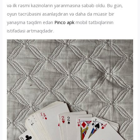
və ilk rəsmi kazinoların yaranmasına səbəb oldu. Bu gün,
oyun təcrübəsini asanlaşdıran və daha da müasir bir
yanaşma təqdim edən
Pinco apk
mobil tətbiqlərinin
istifadəsi artmaqdadır.