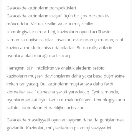
Gələcəkdə kazinoların perspektivləri
Gələcəkdə kazinoların inkişafı üçün bir çox perspektiv
mövcuddur. Virtual reallıq və artırılmış reallıq
texnologiyalarının tətbiqi, kazinoların oyun təcrübəsini
tamamilə dəyişdirə bilər. İnsanlar, evlərindən çıxmadan, real
kazino atmosferini hiss edə bilərlər. Bu da müştərilərin
oyunlara olan marağını artıracaq.
Həmçinin, süni intellektin və analitik alətlərin tətbiqi,
kazinoların müştəri davranışlarını daha yaxşı başa düşməsinə
imkan tanıyacaq. Bu, kazinoların müştərilərə daha fərdi
xidmətlər təklif etməsinə şərait yaradacaq. Eyni zamanda,
oyunların ədalətliliyini təmin etmək üçün yeni texnologiyaların
tətbiqi, kazinoların etibarlılığını artıracaq.
Gələcəkdə məsuliyyətli oyun anlayışının daha da genişlənməsi
gözlənilir. Kazinolar, müştərilərinin psixoloji vəziyyətini