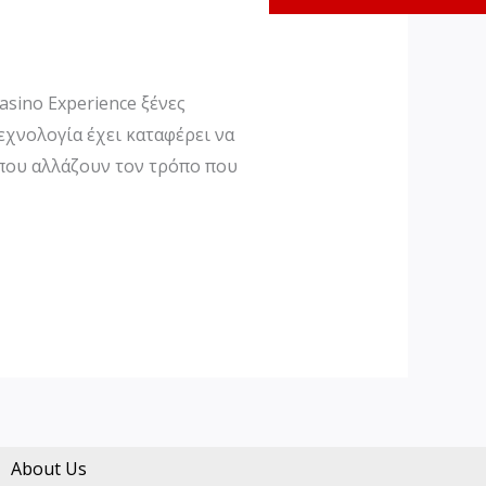
asino Experience ξένες
εχνολογία έχει καταφέρει να
που αλλάζουν τον τρόπο που
About Us