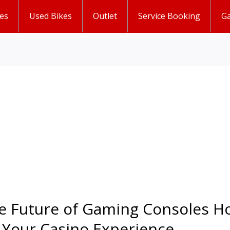
es
Used Bikes
Outlet
Service Booking
Ga
e Future of Gaming Consoles Ho
Your Casino Experience