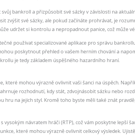
t svůj bankroll a přizpůsobit své sázky v závislosti na aktuál
sit zvýšit své sázky, ale pokud začínáte prohrávat, je rozum
že udržet si kontrolu a nepropadnout panice, což může vés
tečné používat specializované aplikace pro správu bankrol
 mohou poskytnout přehled o vašem herním chování a napomo
nkrollu je tedy základem úspěšného hazardního hraní.
ie, které mohou výrazně ovlivnit vaši šanci na úspěch. Např
zahrnuje rozhodnutí, kdy stát, zdvojnásobit sázku nebo rozdě
ou hru na jejich styl. Kromě toho byste měli také znát prav
y s vysokým návratem hráči (RTP), což vám poskytne lepší š
unkce, které mohou výrazně ovlivnit celkový výsledek. Ujistěte