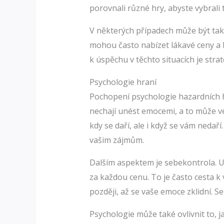
porovnali různé hry, abyste vybrali 
V některých případech může být také
mohou často nabízet lákavé ceny a 
k úspěchu v těchto situacích je str
Psychologie hraní
Pochopení psychologie hazardních 
nechají unést emocemi, a to může v
kdy se daří, ale i když se vám nedaří
vašim zájmům.
Dalším aspektem je sebekontrola. U 
za každou cenu. To je často cesta k v
později, až se vaše emoce zklidní.
Psychologie může také ovlivnit to, j