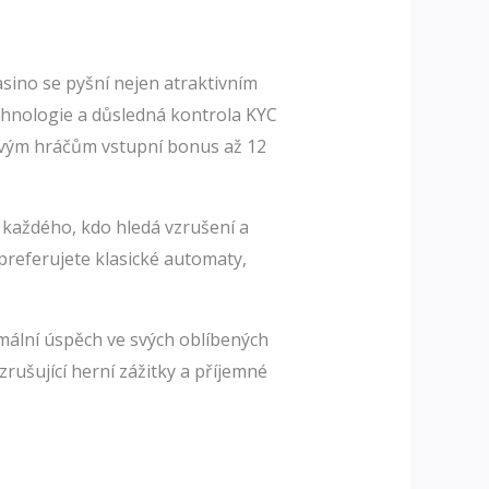
asino se pyšní nejen atraktivním
chnologie a důsledná kontrola KYC
novým hráčům vstupní bonus až 12
 každého, kdo hledá vzrušení a
 preferujete klasické automaty,
ximální úspěch ve svých oblíbených
zrušující herní zážitky a příjemné