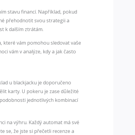
ním stavu financí. Například, pokud
né přehodnotit svou strategii a
t k dalším ztrátám.
lu, které vám pomohou sledovat vaše
ci vám v analýze, kdy a jak často
íklad u blackjacku je doporučeno
lit karty. U pokeru je zase důležité
děpodobnosti jednotlivých kombinací
anci na výhru. Každý automat má své
 se, že jste si přečetli recenze a