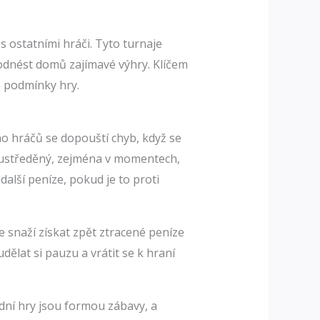
 ostatními hráči. Tyto turnaje
odnést domů zajímavé výhry. Klíčem
e podmínky hry.
 hráčů se dopouští chyb, když se
soustředěný, zejména v momentech,
další peníze, pokud je to proti
 snaží získat zpět ztracené peníze
dělat si pauzu a vrátit se k hraní
rdní hry jsou formou zábavy, a