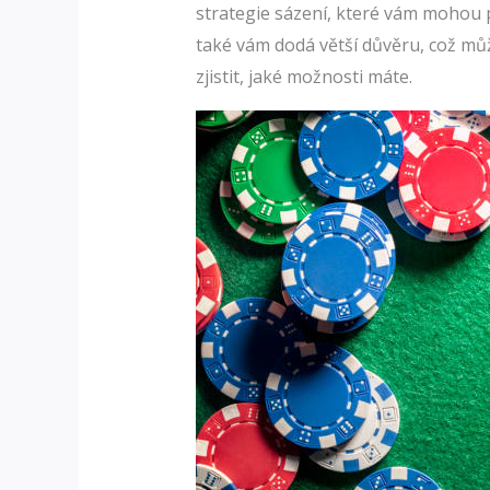
strategie sázení, které vám mohou p
také vám dodá větší důvěru, což můž
zjistit, jaké možnosti máte.