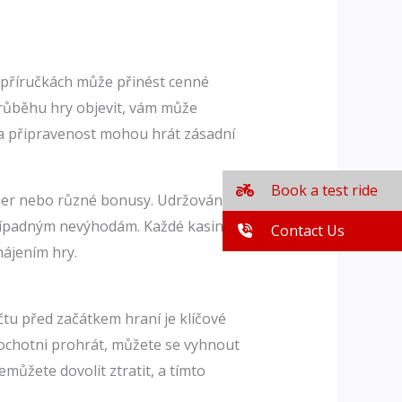
h příručkách může přinést cenné
průběhu hry objevit, vám může
 a připravenost mohou hrát zásadní
Book a test ride
y her nebo různé bonusy. Udržování
případným nevýhodám. Každé kasino
Contact Us
ájením hry.
čtu před začátkem hraní je klíčové
e ochotni prohrát, můžete se vyhnout
můžete dovolit ztratit, a tímto