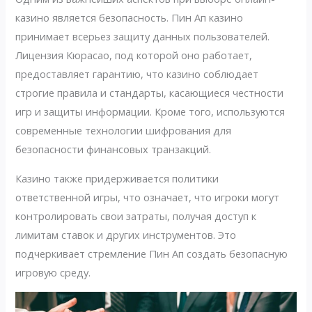
казино является безопасность. Пин Ап казино
принимает всерьез защиту данных пользователей.
Лицензия Кюрасао, под которой оно работает,
предоставляет гарантию, что казино соблюдает
строгие правила и стандарты, касающиеся честности
игр и защиты информации. Кроме того, используются
современные технологии шифрования для
безопасности финансовых транзакций.
Казино также придерживается политики
ответственной игры, что означает, что игроки могут
контролировать свои затраты, получая доступ к
лимитам ставок и других инструментов. Это
подчеркивает стремление Пин Ап создать безопасную
игровую среду.