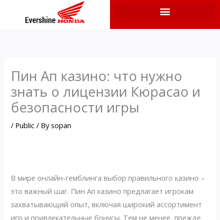
Skip
to
content
Пин Ап казино: что нужно
знать о лицензии Кюрасао и
безопасности игры
/
Public
/ By
sopan
В мире онлайн-гемблинга выбор правильного казино –
это важный шаг. Пин Ап казино предлагает игрокам
захватывающий опыт, включая широкий ассортимент
игр и привлекательные бонусы. Тем не менее, прежде