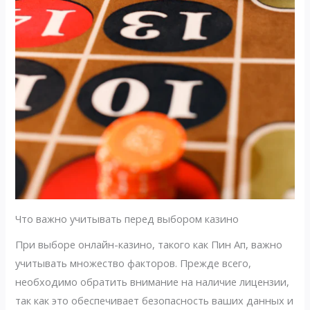
Что важно учитывать перед выбором казино
При выборе онлайн-казино, такого как Пин Ап, важно
учитывать множество факторов. Прежде всего,
необходимо обратить внимание на наличие лицензии,
так как это обеспечивает безопасность ваших данных и