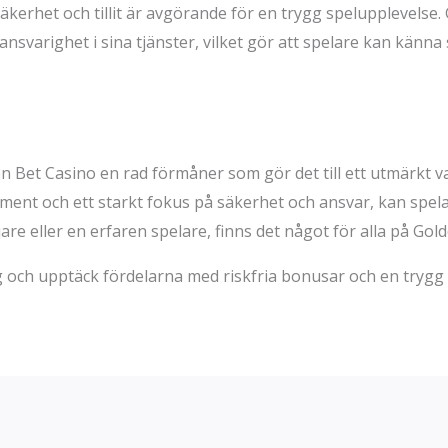
 säkerhet och tillit är avgörande för en trygg spelupplevelse.
nsvarighet i sina tjänster, vilket gör att spelare kan känna 
Bet Casino en rad förmåner som gör det till ett utmärkt val 
ent och ett starkt fokus på säkerhet och ansvar, kan spela
re eller en erfaren spelare, finns det något för alla på Gol
ag och upptäck fördelarna med riskfria bonusar och en trygg 