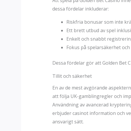
Att spela på Golden Bet Casino inne
dessa fördelar inkluderar:
Riskfria bonusar som inte krä
Ett brett utbud av spel inklu
Enkelt och snabbt registreri
Fokus på spelarsäkerhet och a
Dessa fördelar gör att Golden Bet C
Tillit och säkerhet
En av de mest avgörande aspekterna
att följa UK-gamblingregler och im
Användning av avancerad krypterings
erbjuder casinot information och ver
ansvarigt sätt.