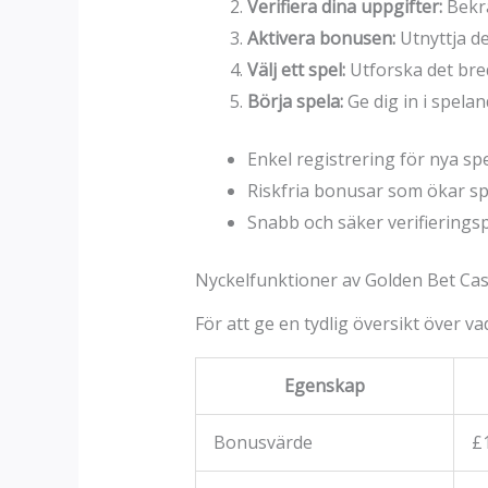
Verifiera dina uppgifter:
Bekrä
Aktivera bonusen:
Utnyttja de
Välj ett spel:
Utforska det bred
Börja spela:
Ge dig in i spelan
Enkel registrering för nya sp
Riskfria bonusar som ökar sp
Snabb och säker verifierings
Nyckelfunktioner av Golden Bet Ca
För att ge en tydlig översikt över v
Egenskap
Bonusvärde
£1