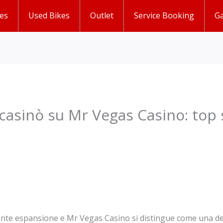
es
Used Bikes
Outlet
Service Booking
Ga
 casinò su Mr Vegas Casino: top
tante espansione e Mr Vegas Casino si distingue come una de