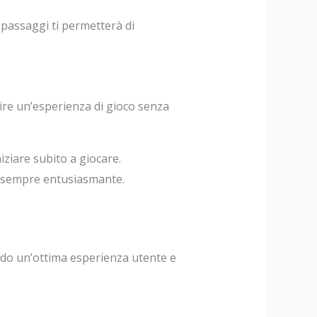
 passaggi ti permetterà di
ire un’esperienza di gioco senza
ziare subito a giocare.
co sempre entusiasmante.
ndo un’ottima esperienza utente e