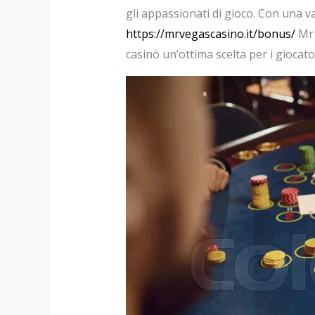
gli appassionati di gioco. Con una va
https://mrvegascasino.it/bonus/
Mr 
casinò un’ottima scelta per i giocatori