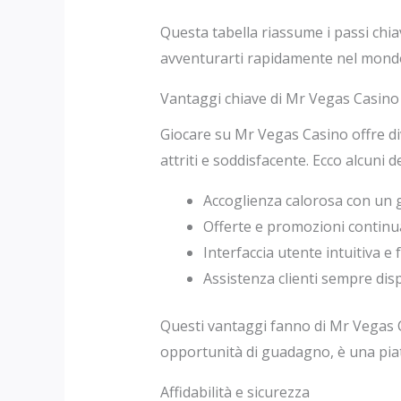
Questa tabella riassume i passi chia
avventurarti rapidamente nel mondo 
Vantaggi chiave di Mr Vegas Casino
Giocare su Mr Vegas Casino offre di
attriti e soddisfacente. Ecco alcuni de
Accoglienza calorosa con un g
Offerte e promozioni continua
Interfaccia utente intuitiva e 
Assistenza clienti sempre disp
Questi vantaggi fanno di Mr Vegas C
opportunità di guadagno, è una piat
Affidabilità e sicurezza