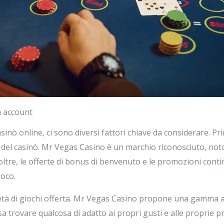
n account
asinò online, ci sono diversi fattori chiave da considerare. P
ne del casinò. Mr Vegas Casino è un marchio riconosciuto, not
 Inoltre, le offerte di bonus di benvenuto e le promozioni cont
ioco.
età di giochi offerta. Mr Vegas Casino propone una gamma am
trovare qualcosa di adatto ai propri gusti e alle proprie pre