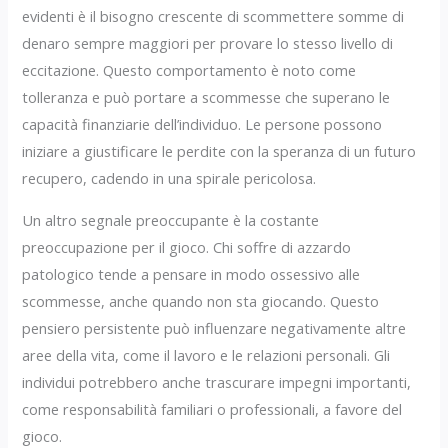
evidenti è il bisogno crescente di scommettere somme di
denaro sempre maggiori per provare lo stesso livello di
eccitazione. Questo comportamento è noto come
tolleranza e può portare a scommesse che superano le
capacità finanziarie dell’individuo. Le persone possono
iniziare a giustificare le perdite con la speranza di un futuro
recupero, cadendo in una spirale pericolosa.
Un altro segnale preoccupante è la costante
preoccupazione per il gioco. Chi soffre di azzardo
patologico tende a pensare in modo ossessivo alle
scommesse, anche quando non sta giocando. Questo
pensiero persistente può influenzare negativamente altre
aree della vita, come il lavoro e le relazioni personali. Gli
individui potrebbero anche trascurare impegni importanti,
come responsabilità familiari o professionali, a favore del
gioco.