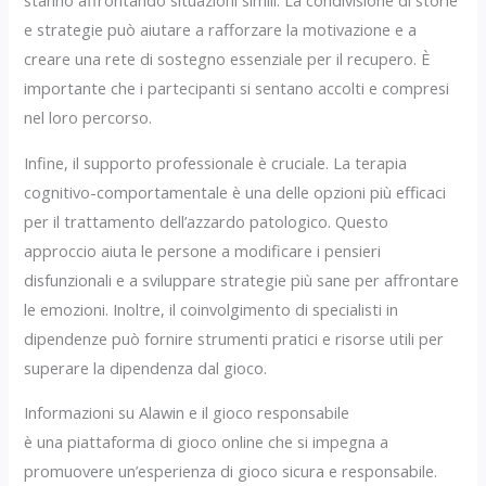
stanno affrontando situazioni simili. La condivisione di storie
e strategie può aiutare a rafforzare la motivazione e a
creare una rete di sostegno essenziale per il recupero. È
importante che i partecipanti si sentano accolti e compresi
nel loro percorso.
Infine, il supporto professionale è cruciale. La terapia
cognitivo-comportamentale è una delle opzioni più efficaci
per il trattamento dell’azzardo patologico. Questo
approccio aiuta le persone a modificare i pensieri
disfunzionali e a sviluppare strategie più sane per affrontare
le emozioni. Inoltre, il coinvolgimento di specialisti in
dipendenze può fornire strumenti pratici e risorse utili per
superare la dipendenza dal gioco.
Informazioni su Alawin e il gioco responsabile
è una piattaforma di gioco online che si impegna a
promuovere un’esperienza di gioco sicura e responsabile.