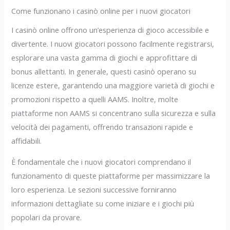
Come funzionano i casinò online per i nuovi giocatori
I casinò online offrono un’esperienza di gioco accessibile e
divertente. I nuovi giocatori possono facilmente registrarsi,
esplorare una vasta gamma di giochi e approfittare di
bonus allettanti. In generale, questi casinò operano su
licenze estere, garantendo una maggiore varietà di giochi e
promozioni rispetto a quelli AAMS. Inoltre, molte
piattaforme non AAMS si concentrano sulla sicurezza e sulla
velocità dei pagamenti, offrendo transazioni rapide e
affidabili.
È fondamentale che i nuovi giocatori comprendano il
funzionamento di queste piattaforme per massimizzare la
loro esperienza. Le sezioni successive forniranno
informazioni dettagliate su come iniziare e i giochi più
popolari da provare.