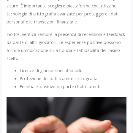
sicuro. È importante scegliere piattaforme che utilizzino
tecnologie di crittografia avanzate per proteggere i dati
personali e le transazioni finanziarie.
Inoltre, verifica sempre la presenza di recensioni e feedback
da parte di altri giocatori. Le esperienze positive possono
fornire un’indicazione sulla fiducia e l’affidabilità del casinò
scelto.
Licenze di giurisdizioni affidabili.
Protezione dei dati tramite crittografia.
Feedback positivo da parte di altri utenti.