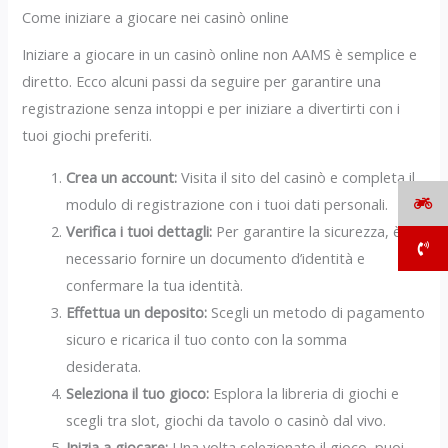
Come iniziare a giocare nei casinò online
Iniziare a giocare in un casinò online non AAMS è semplice e
diretto. Ecco alcuni passi da seguire per garantire una
registrazione senza intoppi e per iniziare a divertirti con i
tuoi giochi preferiti.
Crea un account:
Visita il sito del casinò e completa il
modulo di registrazione con i tuoi dati personali.
Verifica i tuoi dettagli:
Per garantire la sicurezza, è
necessario fornire un documento d’identità e
confermare la tua identità.
Effettua un deposito:
Scegli un metodo di pagamento
sicuro e ricarica il tuo conto con la somma
desiderata.
Seleziona il tuo gioco:
Esplora la libreria di giochi e
scegli tra slot, giochi da tavolo o casinò dal vivo.
Inizia a giocare:
Una volta selezionato il gioco, puoi