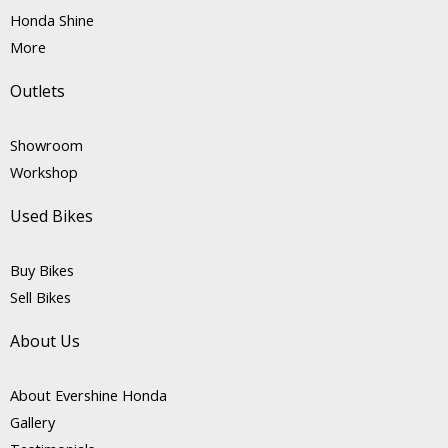
Honda Shine
More
Outlets
Showroom
Workshop
Used Bikes
Buy Bikes
Sell Bikes
About Us
About Evershine Honda
Gallery