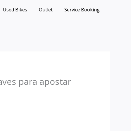
Used Bikes
Outlet
Service Booking
aves para apostar