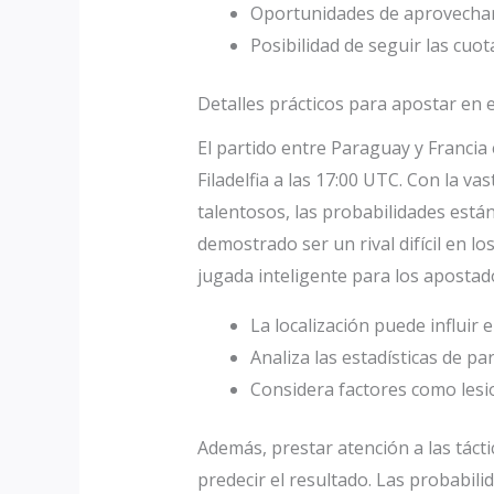
Oportunidades de aprovecha
Posibilidad de seguir las cuo
Detalles prácticos para apostar en 
El partido entre Paraguay y Francia e
Filadelfia a las 17:00 UTC. Con la v
talentosos, las probabilidades está
demostrado ser un rival difícil en l
jugada inteligente para los apostad
La localización puede influir
Analiza las estadísticas de p
Considera factores como lesion
Además, prestar atención a las táct
predecir el resultado. Las probabil