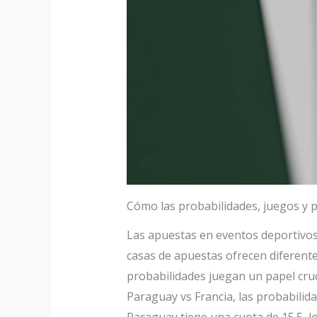
Cómo las probabilidades, juegos y p
Las apuestas en eventos deportivos
casas de apuestas ofrecen diferente
probabilidades juegan un papel cruc
Paraguay vs Francia, las probabilida
Paraguay tiene una cuota de 15.5, 