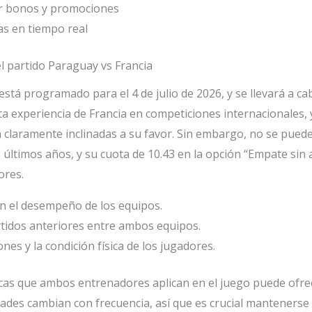
r bonos y promociones
tas en tiempo real
el partido Paraguay vs Francia
stá programado para el 4 de julio de 2026, y se llevará a cab
asta experiencia de Francia en competiciones internacionales
n claramente inclinadas a su favor. Sin embargo, no se pue
os últimos años, y su cuota de 10.43 en la opción “Empate si
ores.
 en el desempeño de los equipos.
artidos anteriores entre ambos equipos.
es y la condición física de los jugadores.
icas que ambos entrenadores aplican en el juego puede ofrec
idades cambian con frecuencia, así que es crucial mantenerse