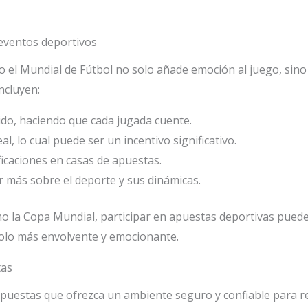
 eventos deportivos
 el Mundial de Fútbol no solo añade emoción al juego, sino
ncluyen:
ido, haciendo que cada jugada cuente.
al, lo cual puede ser un incentivo significativo.
icaciones en casas de apuestas.
más sobre el deporte y sus dinámicas.
 la Copa Mundial, participar en apuestas deportivas pued
olo más envolvente y emocionante.
tas
puestas que ofrezca un ambiente seguro y confiable para re