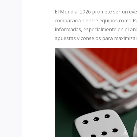
El Mundial 2026 promete ser un even
comparación entre equipos como Para
informadas, especialmente en el aná
apuestas y consejos para maximiza