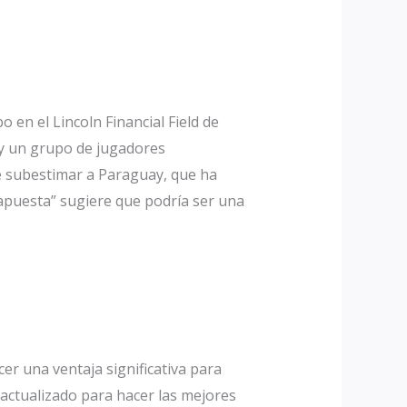
o en el Lincoln Financial Field de
, y un grupo de jugadores
de subestimar a Paraguay, que ha
n apuesta” sugiere que podría ser una
er una ventaja significativa para
 actualizado para hacer las mejores