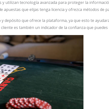
y utilizan tecnología avanzada para proteger la informació
de apuestas que elijas tenga licencia y ofrezca métodos de 
ro y depósito que ofrece la plataforma, ya que esto te ayuda
 cliente es también un indicador de la confianza que puedes 