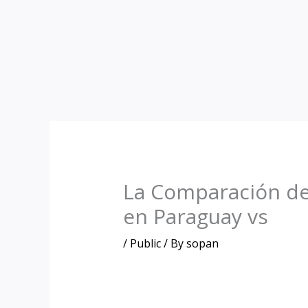
Skip
to
content
La Comparación de 
en Paraguay vs
/
Public
/ By
sopan