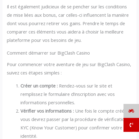
Il est également judicieux de se pencher sur les conditions
de mise liées aux bonus, car celles-ci influencent la manière
dont vous pourrez retirer vos gains. Prendre le temps de
comparer ces éléments vous aidera à choisir la meilleure
plateforme pour vos besoins de jeu.
Comment démarrer sur BigClash Casino
Pour commencer votre aventure de jeu sur BigClash Casino,
suivez ces étapes simples :
Créer un compte :
Rendez-vous sur le site et
remplissez le formulaire d’inscription avec vos
informations personnelles.
Vérifier vos informations :
Une fois le compte créé,
vous devrez passer par la procédure de vérification
KYC (Know Your Customer) pour confirmer votre
identité.