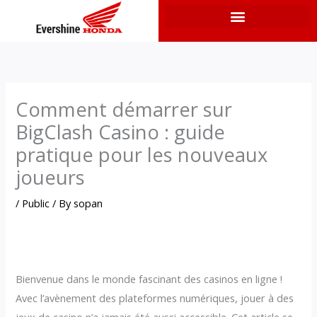
Skip
to
content
Comment démarrer sur
BigClash Casino : guide
pratique pour les nouveaux
joueurs
/
Public
/ By
sopan
Bienvenue dans le monde fascinant des casinos en ligne !
Avec l’avènement des plateformes numériques, jouer à des
jeux de casino n’a jamais été aussi accessible. Cet article se