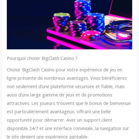
Pourquoi choisir BigClash Casino ?
Choisir BigClash Casino pour votre expérience de jeu en
ligne présente de nombreux avantages. Vous bénéficierez
non seulement d’une plateforme sécurisée et fiable, mais
aussi d’une large gamme de jeux et de promotions
attractives. Les joueurs trouvent que le bonus de bienvenue
est particulièrement avantageux, offrant une belle
opportunité pour démarrer. Avec un support client
disponible 24/7 et une interface conviviale, la navigation sur
le site devient une expérience agréable.