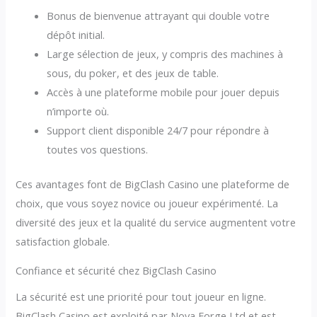
Bonus de bienvenue attrayant qui double votre
dépôt initial.
Large sélection de jeux, y compris des machines à
sous, du poker, et des jeux de table.
Accès à une plateforme mobile pour jouer depuis
n’importe où.
Support client disponible 24/7 pour répondre à
toutes vos questions.
Ces avantages font de BigClash Casino une plateforme de
choix, que vous soyez novice ou joueur expérimenté. La
diversité des jeux et la qualité du service augmentent votre
satisfaction globale.
Confiance et sécurité chez BigClash Casino
La sécurité est une priorité pour tout joueur en ligne.
BigClash Casino est exploité par Nova Forge Ltd et est