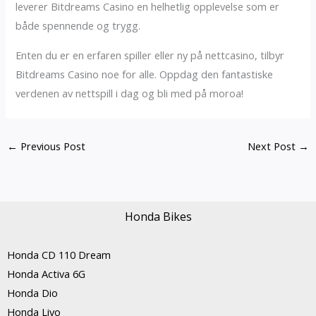
leverer Bitdreams Casino en helhetlig opplevelse som er
både spennende og trygg.
Enten du er en erfaren spiller eller ny på nettcasino, tilbyr
Bitdreams Casino noe for alle. Oppdag den fantastiske
verdenen av nettspill i dag og bli med på moroa!
←
Previous Post
Next Post
→
Honda Bikes
Honda CD 110 Dream
Honda Activa 6G
Honda Dio
Honda Livo