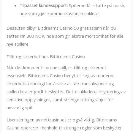
Tilpasset kundesupport:
Spillerne får støtte på norsk,
noe som gjør kommunikasjonen enklere.
Dessuten tilbyr Bitdreams Casino 50 gratisspinn når du
setter inn 300 NOK, noe som gir ekstra morsomhet for alle
nye spillere.
Tillit og sikkerhet hos Bitdreams Casino
Når det kommer til online spill, er tillit og sikkerhet
essensielt. Bitdreams Casino benytter seg av moderne
sikkerhetsteknologi for å sikre at alle transaksjoner og
spillerdata er godt beskyttet. Dette inkluderer kryptering av
sensitive opplysninger, samt strenge retningslinjer for
ansvarlig spill.
Lisensieringen av nettcasinoet er også viktig. Bitdreams
Casino opererer i henhold til strenge regler som beskytter