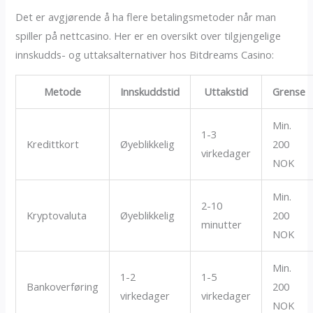
Det er avgjørende å ha flere betalingsmetoder når man
spiller på nettcasino. Her er en oversikt over tilgjengelige
innskudds- og uttaksalternativer hos Bitdreams Casino:
Metode
Innskuddstid
Uttakstid
Grense
Min.
1-3
Kredittkort
Øyeblikkelig
200
virkedager
NOK
Min.
2-10
Kryptovaluta
Øyeblikkelig
200
minutter
NOK
Min.
1-2
1-5
Bankoverføring
200
virkedager
virkedager
NOK