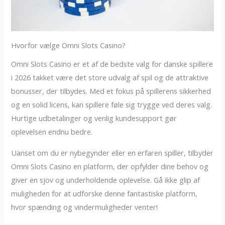
Hvorfor vælge Omni Slots Casino?
Omni Slots Casino er et af de bedste valg for danske spillere
i 2026 takket være det store udvalg af spil og de attraktive
bonusser, der tilbydes. Med et fokus på spillerens sikkerhed
og en solid licens, kan spillere føle sig trygge ved deres valg.
Hurtige udbetalinger og venlig kundesupport gør
oplevelsen endnu bedre.
Uanset om du er nybegynder eller en erfaren spiller, tilbyder
Omni Slots Casino en platform, der opfylder dine behov og
giver en sjov og underholdende oplevelse. Gå ikke glip af
muligheden for at udforske denne fantastiske platform,
hvor spænding og vindermuligheder venter!