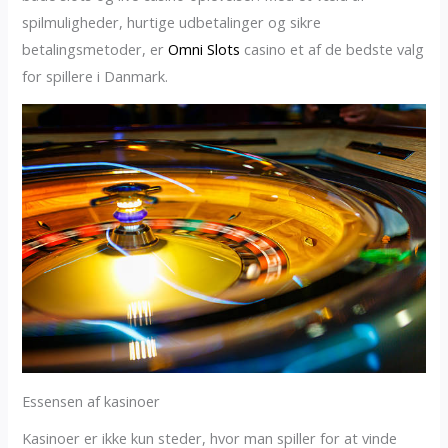
spilmuligheder, hurtige udbetalinger og sikre
betalingsmetoder, er
Omni Slots
casino et af de bedste valg
for spillere i Danmark.
Essensen af kasinoer
Kasinoer er ikke kun steder, hvor man spiller for at vinde