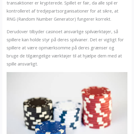
transaktioner er krypterede. Spillet er fair, da alle spil er
kontrolleret af tredjepartsorganisationer for at sikre, at
RNG (Random Number Generator) fungerer korrekt.
Derudover tilbyder casinoet ansvarlige spilværktøjer, så
spillere kan holde styr på deres spilvaner. Det er vigtigt for
spillere at være opmærksomme på deres grænser og
bruge de tilgængelige værktøjer til at hjælpe dem med at
spille ansvarligt.