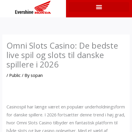
Skip
to
content
Omni Slots Casino: De bedste
live spil og slots til danske
spillere i 2026
/
Public
/ By
sopan
Casinospil har længe været en populær underholdningsform
for danske spillere. I 2026 fortsætter denne trend i høj grad,
hvor Omni Slots Casino tilbyder en fantastisk platform til
både slots og live casino oplevelser. Med et væld af