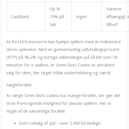
Op til
Varierer
Cashback
10% på
Ingen
afhængigt a
tab
tilbud
At forstå bonusserne kan hjælpe spillere med at maksimere
deres oplevelse. Med en gennemsnitlig udbetalingsprocent
(RTP) på 96,2% og hurtige udbetalinger på så lidt som 18
minutter for e-wallets, er Omni Slots Casino et attraktivt
valg for dem, der søger både underholdning og værdi.
Nøglefordele
At vælge Omni Slots Casino har mange fordele, der gør det
til en fremragende mulighed for danske spillere. Her er
nogle af de væsentlige fordele:
Stort udvalg af spil – over 2.450 forskellige