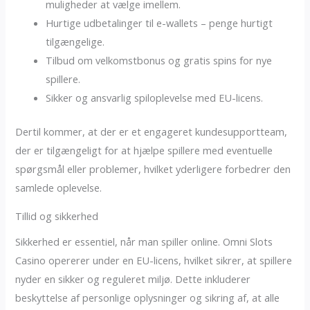
muligheder at vælge imellem.
Hurtige udbetalinger til e-wallets – penge hurtigt
tilgængelige.
Tilbud om velkomstbonus og gratis spins for nye
spillere.
Sikker og ansvarlig spiloplevelse med EU-licens.
Dertil kommer, at der er et engageret kundesupportteam,
der er tilgængeligt for at hjælpe spillere med eventuelle
spørgsmål eller problemer, hvilket yderligere forbedrer den
samlede oplevelse.
Tillid og sikkerhed
Sikkerhed er essentiel, når man spiller online. Omni Slots
Casino opererer under en EU-licens, hvilket sikrer, at spillere
nyder en sikker og reguleret miljø. Dette inkluderer
beskyttelse af personlige oplysninger og sikring af, at alle