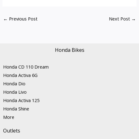
←
Previous Post
Next Post
→
Honda Bikes
Honda CD 110 Dream
Honda Activa 6G
Honda Dio
Honda Livo
Honda Activa 125
Honda Shine
More
Outlets