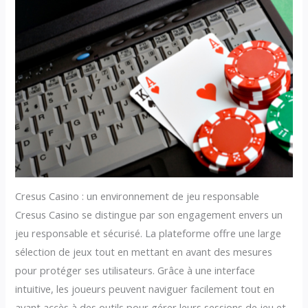
Cresus Casino : un environnement de jeu responsable
Cresus Casino se distingue par son engagement envers un
jeu responsable et sécurisé. La plateforme offre une large
sélection de jeux tout en mettant en avant des mesures
pour protéger ses utilisateurs. Grâce à une interface
intuitive, les joueurs peuvent naviguer facilement tout en
ayant accès à des outils pour gérer leurs sessions de jeu et