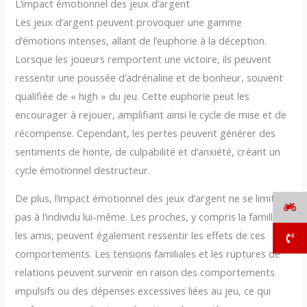
L’impact émotionnel des jeux d’argent
Les jeux d’argent peuvent provoquer une gamme
d’émotions intenses, allant de l’euphorie à la déception.
Lorsque les joueurs remportent une victoire, ils peuvent
ressentir une poussée d’adrénaline et de bonheur, souvent
qualifiée de « high » du jeu. Cette euphorie peut les
encourager à rejouer, amplifiant ainsi le cycle de mise et de
récompense. Cependant, les pertes peuvent générer des
sentiments de honte, de culpabilité et d’anxiété, créant un
cycle émotionnel destructeur.
De plus, l’impact émotionnel des jeux d’argent ne se limite
pas à l’individu lui-même. Les proches, y compris la famille et
les amis, peuvent également ressentir les effets de ces
comportements. Les tensions familiales et les ruptures de
relations peuvent survenir en raison des comportements
impulsifs ou des dépenses excessives liées au jeu, ce qui