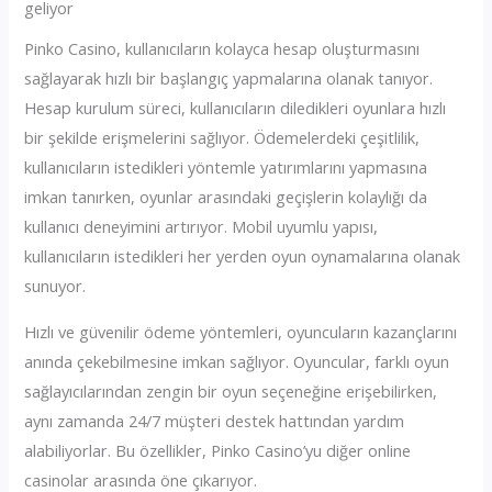
geliyor
Pinko Casino, kullanıcıların kolayca hesap oluşturmasını
sağlayarak hızlı bir başlangıç yapmalarına olanak tanıyor.
Hesap kurulum süreci, kullanıcıların diledikleri oyunlara hızlı
bir şekilde erişmelerini sağlıyor. Ödemelerdeki çeşitlilik,
kullanıcıların istedikleri yöntemle yatırımlarını yapmasına
imkan tanırken, oyunlar arasındaki geçişlerin kolaylığı da
kullanıcı deneyimini artırıyor. Mobil uyumlu yapısı,
kullanıcıların istedikleri her yerden oyun oynamalarına olanak
sunuyor.
Hızlı ve güvenilir ödeme yöntemleri, oyuncuların kazançlarını
anında çekebilmesine imkan sağlıyor. Oyuncular, farklı oyun
sağlayıcılarından zengin bir oyun seçeneğine erişebilirken,
aynı zamanda 24/7 müşteri destek hattından yardım
alabiliyorlar. Bu özellikler, Pinko Casino’yu diğer online
casinolar arasında öne çıkarıyor.