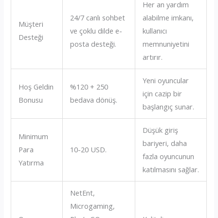
Her an yardım
24/7 canlı sohbet
alabilme imkanı,
Müşteri
ve çoklu dilde e-
kullanıcı
Desteği
posta desteği.
memnuniyetini
artırır.
Yeni oyuncular
Hoş Geldin
%120 + 250
için cazip bir
Bonusu
bedava dönüş.
başlangıç sunar.
Düşük giriş
Minimum
bariyeri, daha
Para
10-20 USD.
fazla oyuncunun
Yatırma
katılmasını sağlar.
NetEnt,
Microgaming,