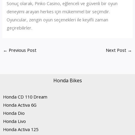
Sonuç olarak, Pinko Casino, eğlenceli ve güvenli bir oyun
deneyimi arayan herkes için mükemmel bir seçimdir.
Oyuncular, zengin oyun seçenekleri ile keyifli zaman
geçirebilirler.
←
Previous Post
Next Post
→
Honda Bikes
Honda CD 110 Dream
Honda Activa 6G
Honda Dio
Honda Livo
Honda Activa 125