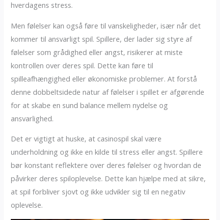
hverdagens stress.
Men følelser kan også føre til vanskeligheder, især når det
kommer til ansvarligt spil. Spillere, der lader sig styre af
følelser som grådighed eller angst, risikerer at miste
kontrollen over deres spil. Dette kan føre til
spilleafhængighed eller økonomiske problemer. At forstå
denne dobbeltsidede natur af følelser i spillet er afgørende
for at skabe en sund balance mellem nydelse og
ansvarlighed.
Det er vigtigt at huske, at casinospil skal være
underholdning og ikke en kilde til stress eller angst. Spillere
bør konstant reflektere over deres følelser og hvordan de
påvirker deres spiloplevelse. Dette kan hjælpe med at sikre,
at spil forbliver sjovt og ikke udvikler sig til en negativ
oplevelse.