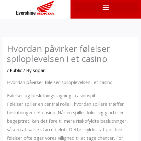
Skip
to
content
Hvordan påvirker følelser
spiloplevelsen i et casino
/
Public
/ By
sopan
Hvordan påvirker følelser spiloplevelsen i et casino
Følelser og beslutningstagning i casinospil
Følelser spiller en central rolle i, hvordan spillere træffer
beslutninger i et casino. Når en spiller føler sig glad eller
begejstret, kan det føre til mere risikofyldte beslutninger,
såsom at satse større beløb. Dette skyldes, at positive
følelser ofte øger vores villighed til at tage chancer. For