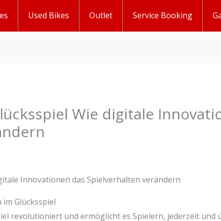
es
Used Bikes
Outlet
Service Booking
Ga
ücksspiel Wie digitale Innovat
rändern
gitale Innovationen das Spielverhalten verändern
n im Glücksspiel
iel revolutioniert und ermöglicht es Spielern, jederzeit und ü