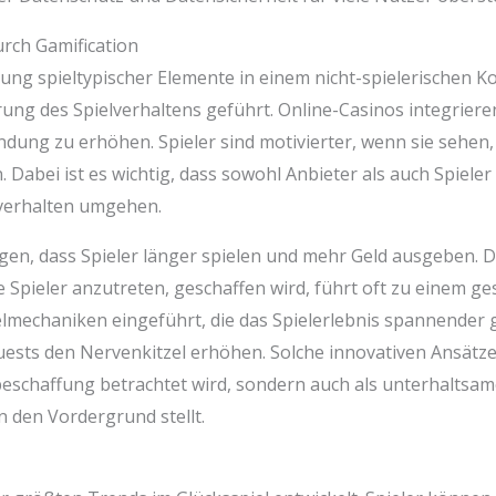
rch Gamification
ng spieltypischer Elemente in einem nicht-spielerischen Ko
erung des Spielverhaltens geführt. Online-Casinos integrie
dung zu erhöhen. Spieler sind motivierter, wenn sie sehen, 
 Dabei ist es wichtig, dass sowohl Anbieter als auch Spieler
lverhalten umgehen.
gen, dass Spieler länger spielen und mehr Geld ausgeben.
 Spieler anzutreten, geschaffen wird, führt oft zu einem ges
lmechaniken eingeführt, die das Spielerlebnis spannender g
sts den Nervenkitzel erhöhen. Solche innovativen Ansätze 
dbeschaffung betrachtet wird, sondern auch als unterhaltsame
 den Vordergrund stellt.