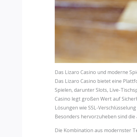
Das Lizaro Casino und moderne Spi
Das Lizaro Casino bietet eine Platt
Spielen, darunter Slots, Live-Tisch
Casino legt großen Wert auf Sicherh
Lösungen wie SSL-Verschlüsselung u
Besonders hervorzuheben sind die 
Die Kombination aus modernster Te