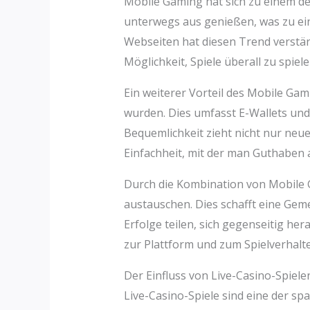
Mobile Gaming hat sich zu einem de
unterwegs aus genießen, was zu ei
Webseiten hat diesen Trend verstär
Möglichkeit, Spiele überall zu spie
Ein weiterer Vorteil des Mobile Gam
wurden. Dies umfasst E-Wallets und
Bequemlichkeit zieht nicht nur neue
Einfachheit, mit der man Guthaben 
Durch die Kombination von Mobile 
austauschen. Dies schafft eine Geme
Erfolge teilen, sich gegenseitig he
zur Plattform und zum Spielverhalte
Der Einfluss von Live-Casino-Spiele
Live-Casino-Spiele sind eine der s