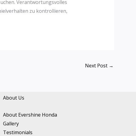
s suchen. Verantwortungsvolles
ielverhalten zu kontrollieren,
Next Post
→
About Us
About Evershine Honda
Gallery
Testimonials