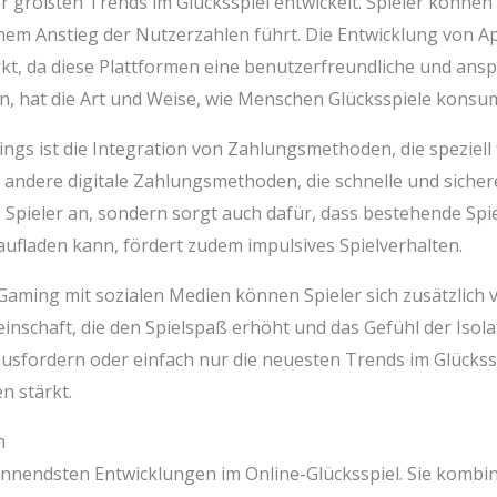
r größten Trends im Glücksspiel entwickelt. Spieler können
nem Anstieg der Nutzerzahlen führt. Die Entwicklung von A
kt, da diese Plattformen eine benutzerfreundliche und ans
len, hat die Art und Weise, wie Menschen Glücksspiele kons
ings ist die Integration von Zahlungsmethoden, die speziell
 andere digitale Zahlungsmethoden, die schnelle und siche
 Spieler an, sondern sorgt auch dafür, dass bestehende Spie
aufladen kann, fördert zudem impulsives Spielverhalten.
Gaming mit sozialen Medien können Spieler sich zusätzlich
inschaft, die den Spielspaß erhöht und das Gefühl der Isola
rausfordern oder einfach nur die neuesten Trends im Glückss
n stärkt.
n
pannendsten Entwicklungen im Online-Glücksspiel. Sie kombi