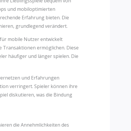
 ihre Lieblingsspiele bequem von
pps und mobiloptimierten
prechende Erfahrung bieten. Die
umieren, grundlegend verändert.
 für mobile Nutzer entwickelt
re Transaktionen ermöglichen. Diese
ler häufiger und länger spielen. Die
 vernetzen und Erfahrungen
tion verringert. Spieler können ihre
piel diskutieren, was die Bindung
nieren die Annehmlichkeiten des