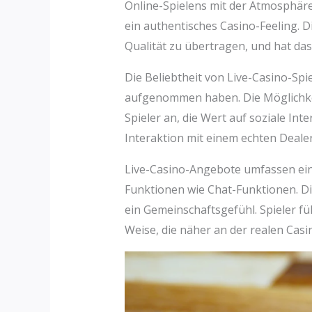
Online-Spielens mit der Atmosphäre 
ein authentisches Casino-Feeling. 
Qualität zu übertragen, und hat das 
Die Beliebtheit von Live-Casino-Spie
aufgenommen haben. Die Möglichkei
Spieler an, die Wert auf soziale In
Interaktion mit einem echten Dealer
Live-Casino-Angebote umfassen eine 
Funktionen wie Chat-Funktionen. Di
ein Gemeinschaftsgefühl. Spieler füh
Weise, die näher an der realen Cas