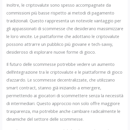
Inoltre, le criptovalute sono spesso accompagnate da
commissioni più basse rispetto ai metodi di pagamento
tradizionali. Questo rappresenta un notevole vantaggio per
gli appassionati di scommesse che desiderano massimizzare
le loro vincite. Le piattaforme che adottano le criptovalute
possono attrarre un pubblico più giovane e tech-savvy,
desideroso di esplorare nuove forme di gioco.
Il futuro delle scommesse potrebbe vedere un aumento
dell’integrazione tra le criptovalute e le piattaforme di gioco
d’azzardo. Le scommesse decentralizzate, che utilizzano
smart contract, stanno già iniziando a emergere,
permettendo ai giocatori di scommettere senza la necessità
di intermediari. Questo approccio non solo offre maggiore
trasparenza, ma potrebbe anche cambiare radicalmente le
dinamiche del settore delle scommesse.