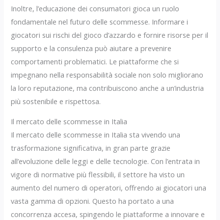
Inoltre, l’educazione dei consumatori gioca un ruolo
fondamentale nel futuro delle scommesse. Informare i
giocatori sui rischi del gioco d’azzardo e fornire risorse per il
supporto e la consulenza può aiutare a prevenire
comportamenti problematici. Le piattaforme che si
impegnano nella responsabilità sociale non solo migliorano
la loro reputazione, ma contribuiscono anche a un’industria
più sostenibile e rispettosa.
Il mercato delle scommesse in Italia
Il mercato delle scommesse in Italia sta vivendo una
trasformazione significativa, in gran parte grazie
all’evoluzione delle leggi e delle tecnologie. Con l’entrata in
vigore di normative più flessibili, il settore ha visto un
aumento del numero di operatori, offrendo ai giocatori una
vasta gamma di opzioni. Questo ha portato a una
concorrenza accesa, spingendo le piattaforme a innovare e