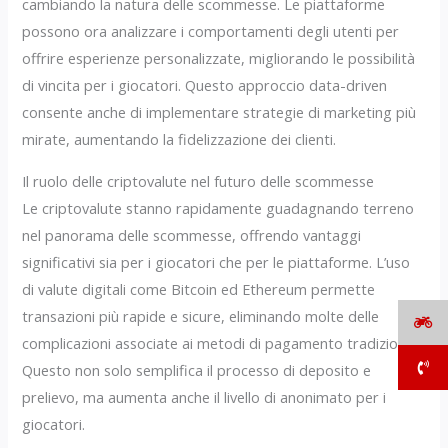
cambiando la natura delle scommesse. Le piattaforme
possono ora analizzare i comportamenti degli utenti per
offrire esperienze personalizzate, migliorando le possibilità
di vincita per i giocatori. Questo approccio data-driven
consente anche di implementare strategie di marketing più
mirate, aumentando la fidelizzazione dei clienti.
Il ruolo delle criptovalute nel futuro delle scommesse
Le criptovalute stanno rapidamente guadagnando terreno
nel panorama delle scommesse, offrendo vantaggi
significativi sia per i giocatori che per le piattaforme. L’uso
di valute digitali come Bitcoin ed Ethereum permette
transazioni più rapide e sicure, eliminando molte delle
complicazioni associate ai metodi di pagamento tradizionali.
Questo non solo semplifica il processo di deposito e
prelievo, ma aumenta anche il livello di anonimato per i
giocatori.