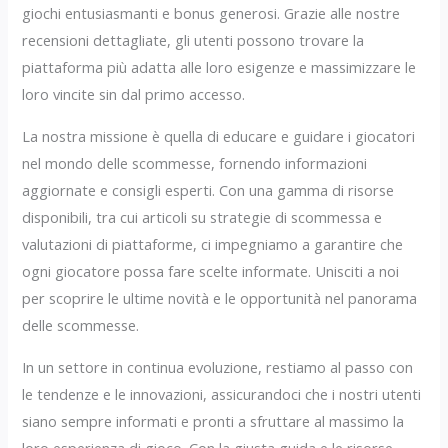
giochi entusiasmanti e bonus generosi. Grazie alle nostre
recensioni dettagliate, gli utenti possono trovare la
piattaforma più adatta alle loro esigenze e massimizzare le
loro vincite sin dal primo accesso.
La nostra missione è quella di educare e guidare i giocatori
nel mondo delle scommesse, fornendo informazioni
aggiornate e consigli esperti. Con una gamma di risorse
disponibili, tra cui articoli su strategie di scommessa e
valutazioni di piattaforme, ci impegniamo a garantire che
ogni giocatore possa fare scelte informate. Unisciti a noi
per scoprire le ultime novità e le opportunità nel panorama
delle scommesse.
In un settore in continua evoluzione, restiamo al passo con
le tendenze e le innovazioni, assicurandoci che i nostri utenti
siano sempre informati e pronti a sfruttare al massimo la
loro esperienza di gioco. Con la giusta guida e le risorse