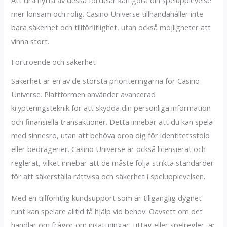
mer lönsam och rolig. Casino Universe tillhandahåller inte
bara säkerhet och tillförlitlighet, utan också möjligheter att
vinna stort.
Förtroende och säkerhet
Säkerhet är en av de största prioriteringarna för Casino
Universe. Plattformen använder avancerad
krypteringsteknik för att skydda din personliga information
och finansiella transaktioner. Detta innebär att du kan spela
med sinnesro, utan att behöva oroa dig för identitetsstöld
eller bedrägerier. Casino Universe är också licensierat och
reglerat, vilket innebär att de måste följa strikta standarder
för att säkerställa rättvisa och säkerhet i spelupplevelsen.
Med en tillförlitlig kundsupport som är tillgänglig dygnet
runt kan spelare alltid få hjälp vid behov. Oavsett om det
handlar om frågor om insättningar, uttag eller spelregler, är