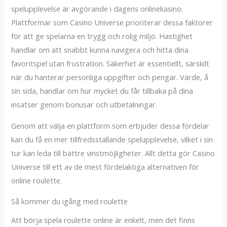
spelupplevelse är avgörande i dagens onlinekasino.
Plattformar som Casino Universe prioriterar dessa faktorer
för att ge spelarna en trygg och rolig miljö. Hastighet
handlar om att snabbt kunna navigera och hitta dina
favoritspel utan frustration. Säkerhet är essentiellt, särskilt
när du hanterar personliga uppgifter och pengar. Värde, å
sin sida, handlar om hur mycket du får tillbaka på dina
insatser genom bonusar och utbetalningar.
Genom att välja en plattform som erbjuder dessa fördelar
kan du få en mer tillfredsställande spelupplevelse, vilket i sin
tur kan leda till bättre vinstmöjligheter. Allt detta gör Casino
Universe till ett av de mest fördelaktiga alternativen för
online roulette.
Så kommer du igång med roulette
Att börja spela roulette online är enkelt, men det finns