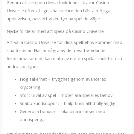
Genom att erbjuda dessa funktioner strävar Casino
Universe efter att ge sina spelare den bästa möjliga
upplevelsen, oavsett vilken typ av spel de väljer.
Nyckelfördelar med att spela på Casino Universe
Att välja Casino Universe för dina spelbehov kommer med
sina fördelar. Här är några av de mest betydande
fördelarna som du kan njuta av när du spelar roulette och
andra speltyper:
Hög säkerhet – trygghet genom avancerad
kryptering.
Stort urval av spel – möter alla spelares behov.
Snabb kundsupport – hjälp finns alltid tillgänglig.
Generösa bonusar – öka dina insatser med
bonuspengar.
Att dra nytta av dessa fördelar kan göra din spelupplevelse