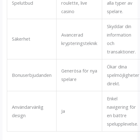
Spelutbud
roulette, live
alla typer av
casino
spelare.
Skyddar din
Avancerad
information
Säkerhet
krypteringsteknik
och
transaktioner.
Ökar dina
Generösa för nya
Bonuserbjudanden
spelmöjligheter
spelare
direkt.
Enkel
Användarvänlig
navigering för
Ja
design
en bättre
spelupplevelse.