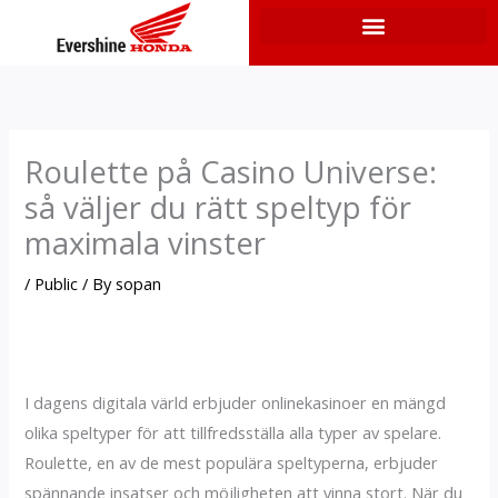
Skip
to
content
Roulette på Casino Universe:
så väljer du rätt speltyp för
maximala vinster
/
Public
/ By
sopan
I dagens digitala värld erbjuder onlinekasinoer en mängd
olika speltyper för att tillfredsställa alla typer av spelare.
Roulette, en av de mest populära speltyperna, erbjuder
spännande insatser och möjligheten att vinna stort. När du