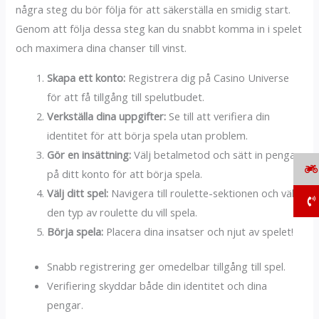
några steg du bör följa för att säkerställa en smidig start.
Genom att följa dessa steg kan du snabbt komma in i spelet
och maximera dina chanser till vinst.
Skapa ett konto:
Registrera dig på Casino Universe
för att få tillgång till spelutbudet.
Verkställa dina uppgifter:
Se till att verifiera din
identitet för att börja spela utan problem.
Gör en insättning:
Välj betalmetod och sätt in pengar
på ditt konto för att börja spela.
Välj ditt spel:
Navigera till roulette-sektionen och välj
den typ av roulette du vill spela.
Börja spela:
Placera dina insatser och njut av spelet!
Snabb registrering ger omedelbar tillgång till spel.
Verifiering skyddar både din identitet och dina
pengar.