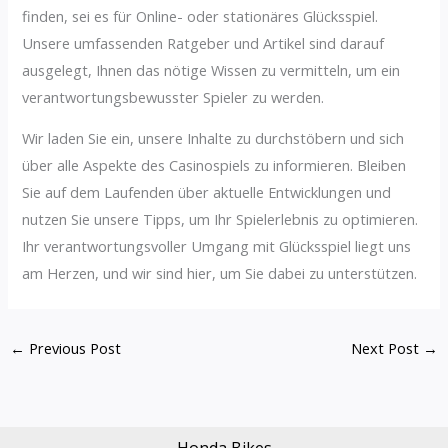
finden, sei es für Online- oder stationäres Glücksspiel.
Unsere umfassenden Ratgeber und Artikel sind darauf
ausgelegt, Ihnen das nötige Wissen zu vermitteln, um ein
verantwortungsbewusster Spieler zu werden.
Wir laden Sie ein, unsere Inhalte zu durchstöbern und sich
über alle Aspekte des Casinospiels zu informieren. Bleiben
Sie auf dem Laufenden über aktuelle Entwicklungen und
nutzen Sie unsere Tipps, um Ihr Spielerlebnis zu optimieren.
Ihr verantwortungsvoller Umgang mit Glücksspiel liegt uns
am Herzen, und wir sind hier, um Sie dabei zu unterstützen.
←
Previous Post
Next Post
→