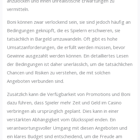
anzulocken und ihnen unrealistische Erwartungen zu
vermitteln.
Boni können zwar verlockend sein, sie sind jedoch häufig an
Bedingungen geknüpft, die es Spielern erschweren, sie
tatsächlich in Bargeld umzuwandeln. Oft gibt es hohe
Umsatzanforderungen, die erfüllt werden müssen, bevor
Gewinne ausgezahlt werden können. Ein detailliertes Lesen
der Bedingungen ist daher unerlässlich, um die tatsächlichen
Chancen und Risiken zu verstehen, die mit solchen
Angeboten verbunden sind.
Zusätzlich kann die Verfügbarkeit von Promotions und Boni
dazu führen, dass Spieler mehr Zeit und Geld im Casino
verbringen als ursprünglich geplant. Dies kann in einer
verstärkten Abhängigkeit vom Glücksspiel enden. Ein
verantwortungsvoller Umgang mit diesen Angeboten und
ein klares Budget sind entscheidend, um die Freude am