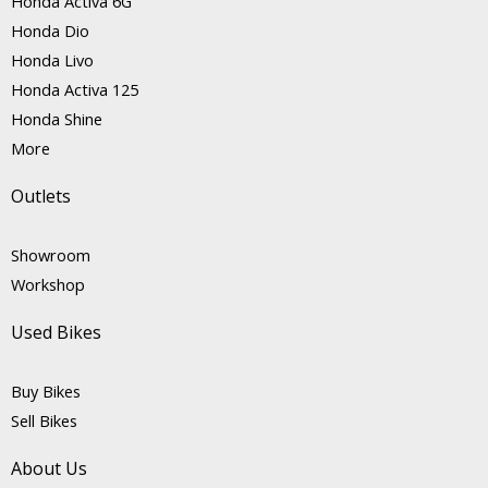
Honda Activa 6G
Honda Dio
Honda Livo
Honda Activa 125
Honda Shine
More
Outlets
Showroom
Workshop
Used Bikes
Buy Bikes
Sell Bikes
About Us