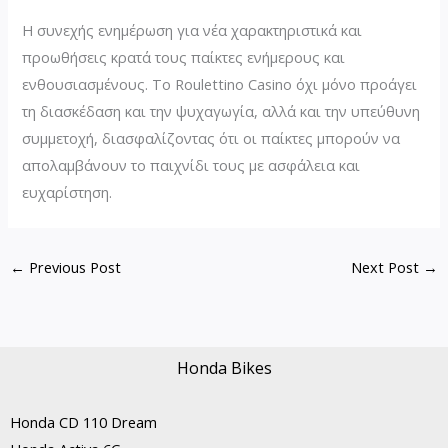
Η συνεχής ενημέρωση για νέα χαρακτηριστικά και
προωθήσεις κρατά τους παίκτες ενήμερους και
ενθουσιασμένους. Το Roulettino Casino όχι μόνο προάγει
τη διασκέδαση και την ψυχαγωγία, αλλά και την υπεύθυνη
συμμετοχή, διασφαλίζοντας ότι οι παίκτες μπορούν να
απολαμβάνουν το παιχνίδι τους με ασφάλεια και
ευχαρίστηση.
←
Previous Post
Next Post
→
Honda Bikes
Honda CD 110 Dream