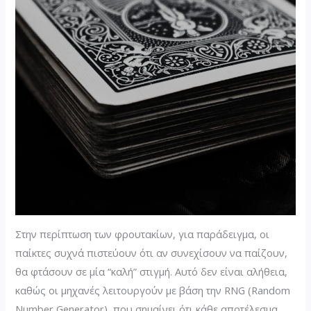
Στην περίπτωση των φρουτακίων, για παράδειγμα, οι
παίκτες συχνά πιστεύουν ότι αν συνεχίσουν να παίζουν,
θα φτάσουν σε μία “καλή” στιγμή. Αυτό δεν είναι αλήθεια,
καθώς οι μηχανές λειτουργούν με βάση την RNG (Random
Number Generator), που σημαίνει ότι κάθε αποτέλεσμα