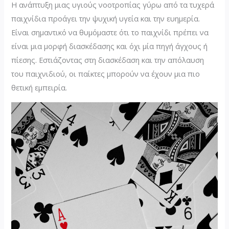
Η ανάπτυξη μιας υγιούς νοοτροπίας γύρω από τα τυχερά
παιχνίδια προάγει την ψυχική υγεία και την ευημερία.
Είναι σημαντικό να θυμόμαστε ότι το παιχνίδι πρέπει να
είναι μια μορφή διασκέδασης και όχι μία πηγή άγχους ή
πίεσης. Εστιάζοντας στη διασκέδαση και την απόλαυση
του παιχνιδιού, οι παίκτες μπορούν να έχουν μια πιο
θετική εμπειρία.