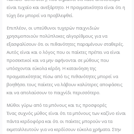
είναι τυχαίο και ανεξάρτητο. Η πραγματικότητα είναι ότι η
τύχη δεν μπορεί να προβλεφθεί.
Επιπλέον, οι υπεύθυνοι τυχερών παιχνιδιών
χρησιμοποιούν πολύπλοκες αλγορίθμους για να
εξασφαλίσουν ότι οι πιθανότητες παραμένουν σταθερές.
Αυτός είναι και ο λόγος που οι παίκτες πρέπει να είναι
προσεκτικοί και να μην αφήνονται σε μύθους που
υπόσχονται εύκολα κέρδη. Η κατανόηση της
πραγματικότητας πίσω από τις πιθανότητες μπορεί να
βοηθήσει τους παίκτες να λάβουν καλύτερες αποφάσεις
και να απολαύσουν το παιχνίδι περισσότερο.
Μύθοι γύρω από τα μπόνους και τις προσφορές
Ένας συχνός μύθος είναι ότι τα μπόνους των καζίνο είναι
πάντα κερδοφόρα και ότι οι παίκτες μπορούν να τα
εκμεταλλευτούν για να κερδίσουν εύκολα χρήματα. Στην