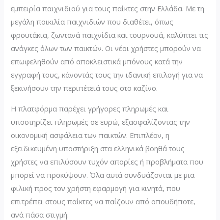
εμπειρία παιχνιδιού για τους παίκτες στην Ελλάδα. Με τη
μεγάλη ποικιλία παιχνιδιών που διαθέτει, όπως
φρουτάκια, ζωντανά παιχνίδια και τουρνουά, καλύπτει τις
ανάγκες όλων των παικτών. Οι νέοι χρήστες μπορούν να
επωφεληθούν από αποκλειστικά μπόνους κατά την
εγγραφή τους, κάνοντάς τους την ιδανική επιλογή για να
ξεκινήσουν την περιπέτειά τους στο καζίνο.
Η πλατφόρμα παρέχει γρήγορες πληρωμές και
υποστηρίζει πληρωμές σε ευρώ, εξασφαλίζοντας την
οικονομική ασφάλεια των παικτών. Επιπλέον, η
εξειδικευμένη υποστήριξη στα ελληνικά βοηθά τους
χρήστες να επιλύσουν τυχόν απορίες ή προβλήματα που
μπορεί να προκύψουν. Όλα αυτά συνδυάζονται με μια
φιλική προς τον χρήστη εφαρμογή για κινητά, που
επιτρέπει στους παίκτες να παίζουν από οπουδήποτε,
ανά πάσα στιγμή.