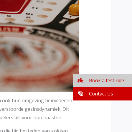
Book a test ride
Contact Us
nen ook hun omgeving beïnvloeden.
 verstoorde gezinsdynamiek. Dit
pelers als voor hun naasten.
n die tijd besteden aan gokken,