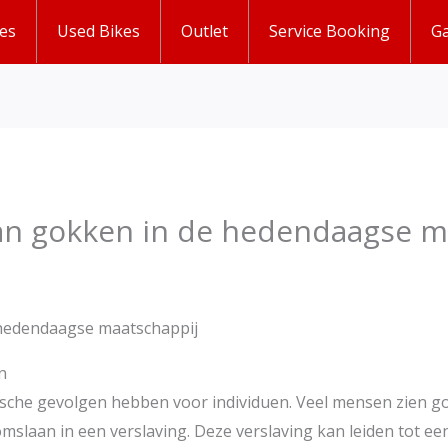
es
Used Bikes
Outlet
Service Booking
Ga
van gokken in de hedendaagse m
 hedendaagse maatschappij
n
ische gevolgen hebben voor individuen. Veel mensen zien g
slaan in een verslaving. Deze verslaving kan leiden tot ee