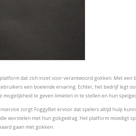
platform dat zich inzet voor verantwoord gokken. Met een b
ebruikers een boeiende ervaring. Echter, het bedrijf legt 
 mogelijkheid te geven limieten in te stellen en hun spelge
nservice zorgt FoggyBet ervoor dat spelers altijd hulp kun
en die worstelen met hun gokgedrag. Het platform moedigt s
gepaard gaan met gokken.