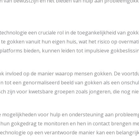
n van bewustzijn en het bieden van hulp aan probleemgokke
echnologie een cruciale rol in de toegankelijkheid van gok
e gokken vanuit hun eigen huis, wat het risico op overmat
platforms bieden, kunnen leiden tot impulsieve gokbeslissin
ok invloed op de manier waarop mensen gokken. De voortdu
n tot een genormaliseerd beeld van gokken als een onschuld
sch zijn voor kwetsbare groepen zoals jongeren, die nog niet 
 mogelijkheden voor hulp en ondersteuning aan probleemgok
en hun gokgedrag te monitoren en hen in contact brengen m
technologie op een verantwoorde manier kan een belangrijke