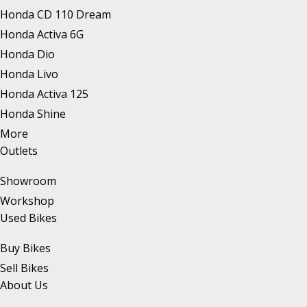
Honda CD 110 Dream
Honda Activa 6G
Honda Dio
Honda Livo
Honda Activa 125
Honda Shine
More
Outlets
Showroom
Workshop
Used Bikes
Buy Bikes
Sell Bikes
About Us