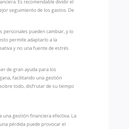
anciera. Es recomendable dividir el
ejor seguimiento de los gastos. De
as personales pueden cambiar, y lo
sto permite adaptarlo a la
reativa y no una fuente de estrés
ser de gran ayuda para los
gana, facilitando una gestión
 sobre todo, disfrutar de su tiempo
 una gestión financiera efectiva. La
e una pérdida puede provocar el