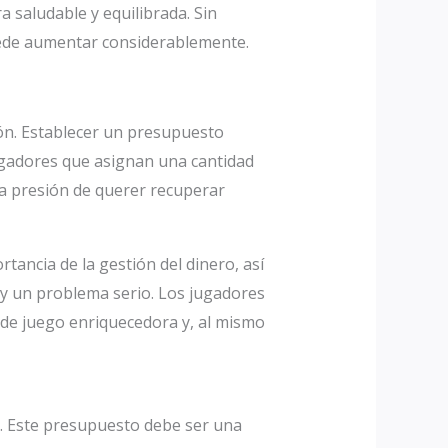
 saludable y equilibrada. Sin
puede aumentar considerablemente.
ión. Establecer un presupuesto
jugadores que asignan una cantidad
la presión de querer recuperar
rtancia de la gestión del dinero, así
 y un problema serio. Los jugadores
de juego enriquecedora y, al mismo
o. Este presupuesto debe ser una