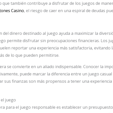
o que también contribuye a disfrutar de los juegos de manera
Jones Casino
, el riesgo de caer en una espiral de deudas 
 del dinero destinado al juego ayuda a maximizar la divers
juego permite disfrutar sin preocupaciones financieras. Los 
suelen reportar una experiencia más satisfactoria, evitando 
ás de lo que pueden permitirse.
iera se convierte en un aliado indispensable. Conocer la impo
tivamente, puede marcar la diferencia entre un juego casual
 sus finanzas son más propensos a tener una experiencia 
el juego
iera para el juego responsable es establecer un presupuest