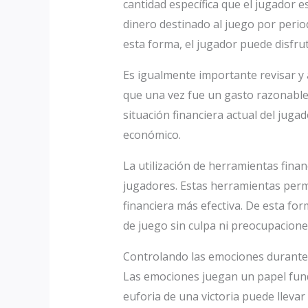
cantidad específica que el jugador e
dinero destinado al juego por perio
esta forma, el jugador puede disfru
Es igualmente importante revisar y 
que una vez fue un gasto razonable 
situación financiera actual del juga
económico.
La utilización de herramientas fina
jugadores. Estas herramientas permit
financiera más efectiva. De esta fo
de juego sin culpa ni preocupacione
Controlando las emociones durante
Las emociones juegan un papel funda
euforia de una victoria puede lleva