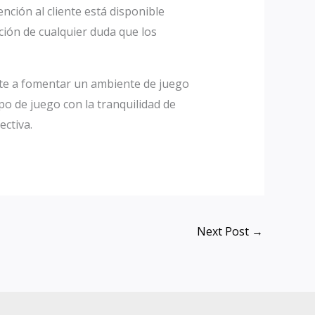
ción al cliente está disponible
ución de cualquier duda que los
ete a fomentar un ambiente de juego
o de juego con la tranquilidad de
ctiva.
Next Post
→