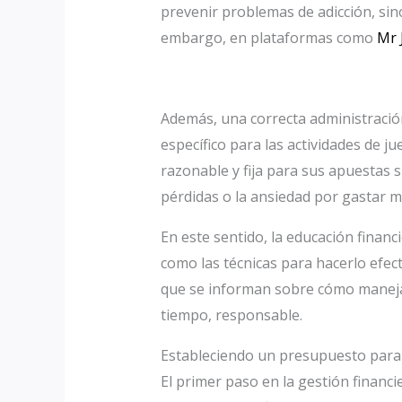
prevenir problemas de adicción, sin
embargo, en plataformas como
Mr 
Además, una correcta administración
específico para las actividades de 
razonable y fija para sus apuestas 
pérdidas o la ansiedad por gastar m
En este sentido, la educación financ
como las técnicas para hacerlo efec
que se informan sobre cómo manejar
tiempo, responsable.
Estableciendo un presupuesto para 
El primer paso en la gestión financ